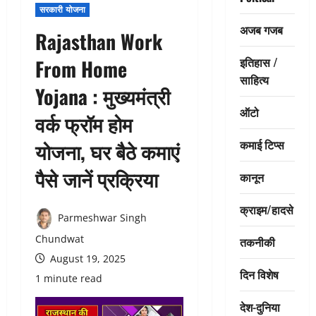
सरकारी योजना
अजब गजब
Rajasthan Work
इतिहास /
From Home
साहित्य
Yojana : मुख्यमंत्री
ऑटो
वर्क फ्रॉम होम
कमाई टिप्स
योजना, घर बैठे कमाएं
पैसे जानें प्रक्रिया
कानून
क्राइम/हादसे
Parmeshwar Singh
Chundwat
तकनीकी
August 19, 2025
दिन विशेष
1 minute read
देश-दुनिया