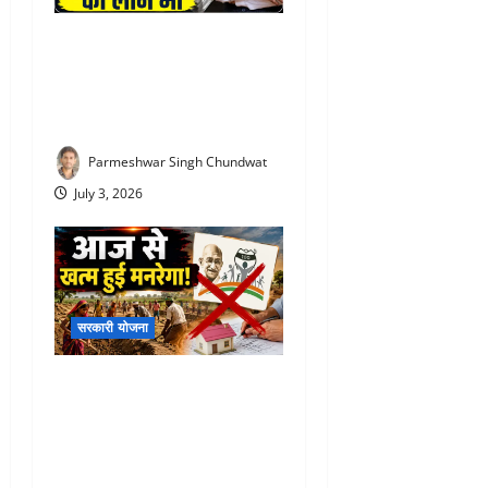
PM Vishwakarma Yojana :
रोज ₹500 दे रही सरकार! जानिए
किसे और कितने दिनों तक मिलेगा
स्टाइपेंड
Parmeshwar Singh Chundwat
July 3, 2026
सरकारी योजना
VBG Ramji Scheme 2026 :
आज से खत्म हुई मनरेगा! अब पूरे
देश में लागू होगी ‘वीबी-जी रामजी’
योजना, जानिए क्या-क्या बदला