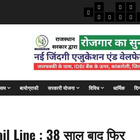
तकनीकी
क्राइम/हाद
फाइने
Home
ऑटो
मोबाइल
अजब गज
बैंक
ौसम
बायोग्राफी
सरकारी योजना
विविध
धार्मिक
दिन
l Line : 38 साल बाद फिर