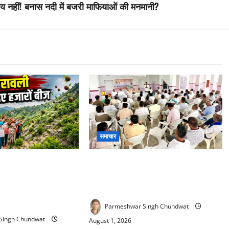
नहीं! बनास नदी में बजरी माफियाओं की मनमानी?
समाचार
Ball Campaign :
Rajsamand Congress : आने वाले
लाओं ने कर दिखाया
पंचायती राज एवं नगर निकाय चुनावों को
र्गम पहाड़ियों पर बो दी
लेकर कांग्रेस की रणनीतिक बैठक संपन्न
Parmeshwar Singh Chundwat
Singh Chundwat
August 1, 2026