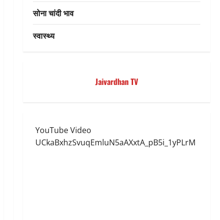
सोना चांदी भाव
स्वास्थ्य
Jaivardhan TV
YouTube Video
UCkaBxhzSvuqEmluN5aAXxtA_pB5i_1yPLrM