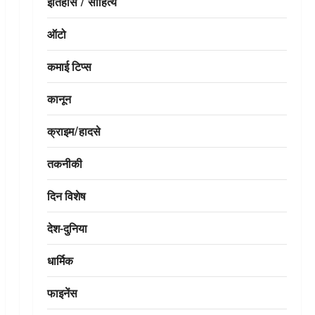
इतिहास / साहित्य
ऑटो
कमाई टिप्स
कानून
क्राइम/हादसे
तकनीकी
दिन विशेष
देश-दुनिया
धार्मिक
फाइनेंस