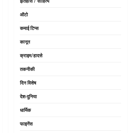
इतिहास / साहित्य
ऑटो
कमाई टिप्स
कानून
क्राइम/हादसे
तकनीकी
दिन विशेष
देश-दुनिया
धार्मिक
फाइनेंस