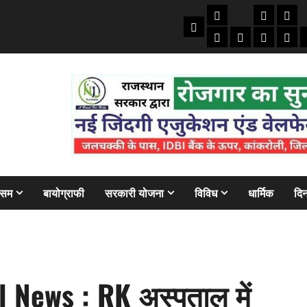
तकनीकी
क्राइम/हाद
फाइने
Home
ऑटो
मोबाइल
अजब गज
बैंक
ौसम
बायोग्राफी
सरकारी योजना
विविध
धार्मिक
दिन
News : RK अस्पताल में