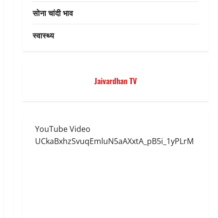
सोना चांदी भाव
स्वास्थ्य
Jaivardhan TV
YouTube Video
UCkaBxhzSvuqEmluN5aAXxtA_pB5i_1yPLrM