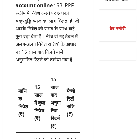
account online
: SBI PPF
स्कीम में निवेश करने पर आपको
चक्रवृद्धि ब्याज का लाभ मिलता है, जो
वेब स्टोरी
आपके निवेश को समय के साथ कई
गुना बढ़ा देता है। नीचे दी गई टेबल में
अलग-अलग निवेश राशियों के आधार
पर 15 साल बाद मिलने वाले
अनुमानित रिटर्न को दर्शाया गया है:
15
15
साल
मासि
मैच्यो
साल
बाद
क
रिटी
में कुल
अनुमा
निवेश
राशि
निवेश
नित
(₹)
(₹)
(₹)
रिटर्न
(₹)