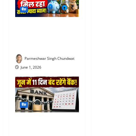
बैंक
SBI special FD interest rates
: SBI की इस FD में मिल रहा
सबसे ज्यादा ब्याज! निवेश से पहले
जरूर जान लें
Parmeshwar Singh Chundwat
June 1, 2026
बैंक
Bank Holiday June 2026 :
जून में 11 दिन बंद रहेंगे बैंक, घर
से निकलने से पहले जरूर देख लें