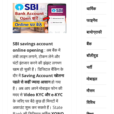
धार्मिक
फाइनेंस
बायोग्राफी
बैंक
SBI savings account
online opening
: अब बैंक में
बॉलीवुड
लंबी लाइन लगाने, टोकन लेने और
घंटों इंतजार करने की झंझट लगभग
भर्ती
खत्म हो चुकी है। डिजिटल बैंकिंग के
दौर में
Saving Account खोलना
मोबाइल
पहले से कहीं ज्यादा आसान
हो गया
है। अब आप अपने मोबाइल फोन की
मौसम
मदद से
Video KYC और e-KYC
के जरिए घर बैठे कुछ ही मिनटों में
विविध
अकाउंट शुरू कर सकते हैं। State
शिक्षा
Bank की डिजिटल सर्विस
YONO