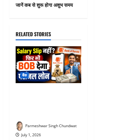
n
जानें कब से शुरू होगा अशुभ समय
a
v
RELATED STORIES
i
g
a
बैंक
t
BOB Personal Loan : Salary
i
Slip नहीं? फिर भी BOB देगा
o
पर्सनल लोन, जानिए PAN कार्ड से
आवेदन का आसान तरीका
n
Parmeshwar Singh Chundwat
July 1, 2026