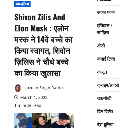
देश-दुनिया
अजब गजब
Shivon Zilis And
इतिहास /
Elon Musk : एलोन
साहित्य
मस्क ने 14वें बच्चे का
ऑटो
किया स्वागत, शिवोन
कमाई टिप्स
ज़िलिस ने चौथे बच्चे
का किया खुलासा
कानून
क्राइम/हादसे
Laxman Singh Rathor
तकनीकी
March 1, 2025
1 minute read
दिन विशेष
देश-दुनिया