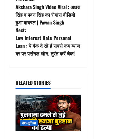
P
Akshara Singh Video Viral : अक्षरा
o
सिंह व पवन सिंह का रोमांस वीडियो
हुआ वायरल | Pawan Singh
s
Next:
t
Low Interest Rate Personal
Loan : ये बैंक दे रहे हैं सबसे कम ब्याज
n
दर पर पर्सनल लोन, तुरंत करें चेक!
a
v
RELATED STORIES
i
g
a
देश-दुनिया
t