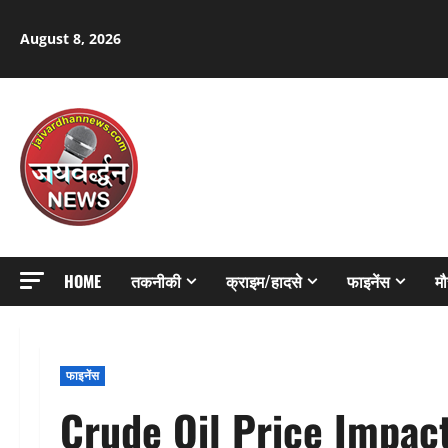
Skip
to
August 8, 2026
content
HOME
तकनीकी
क्राइम/हादसे
फाइनेंस
म
फाइनेंस
Crude Oil Price Impact