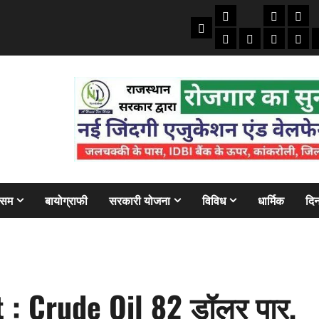
तकनीकी
क्राइम/हाद
फाइने
Home
ऑटो
मोबाइल
अजब गज
बैंक
ौसम
बायोग्राफी
सरकारी योजना
विविध
धार्मिक
दिन
 : Crude Oil 82 डॉलर पार,