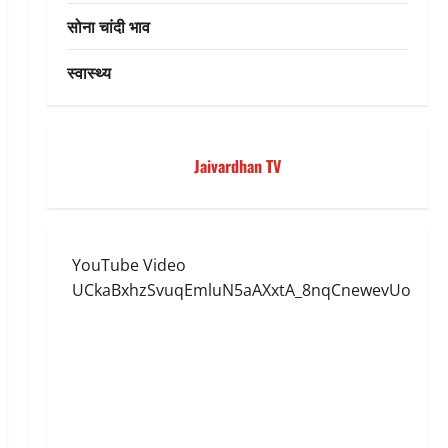
सोना चांदी भाव
स्वास्थ्य
Jaivardhan TV
YouTube Video
UCkaBxhzSvuqEmluN5aAXxtA_8nqCnewevUo