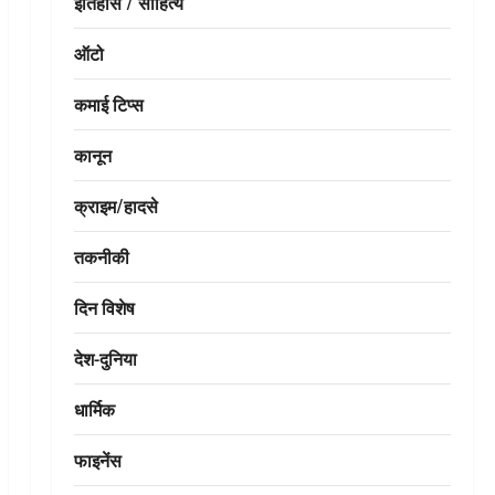
इतिहास / साहित्य
ऑटो
कमाई टिप्स
कानून
क्राइम/हादसे
तकनीकी
दिन विशेष
देश-दुनिया
धार्मिक
फाइनेंस