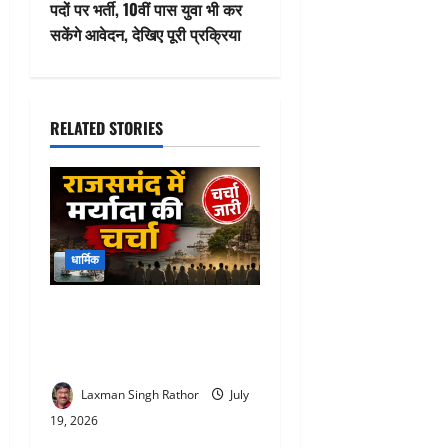
पदों पर भर्ती, 10वीं पास युवा भी कर
n
सकेंगे आवेदन, देखिए पूरी प्रक्रिया
a
v
RELATED STORIES
i
g
a
धार्मिक
t
Rajsamand News : राजसमंद में
i
मर्यादा की चर्चा क्या बात का
o
बतंगड़ है या वाकई गलत हुआ ?
Laxman Singh Rathor
July
n
19, 2026