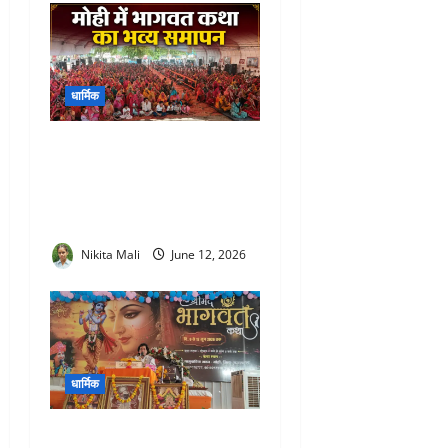
धार्मिक
Shrimad Bhagwat Katha
Mahotsav Mohi : सात दिवसीय
श्रीमद्भागवत कथा महोत्सव का
भव्य समापन
Nikita Mali
June 12, 2026
धार्मिक
Shrimad Bhagwat Katha