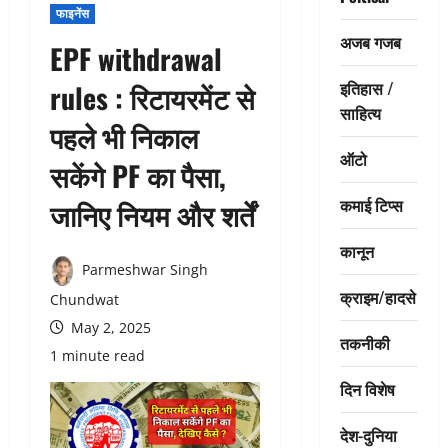
फाइनेंस
अजब गजब
EPF withdrawal
इतिहास /
rules : रिटायरमेंट से
साहित्य
पहले भी निकाल
ऑटो
सकेंगे PF का पैसा,
कमाई टिप्स
जानिए नियम और शर्तें
कानून
Parmeshwar Singh
क्राइम/हादसे
Chundwat
May 2, 2025
तकनीकी
1 minute read
दिन विशेष
देश-दुनिया