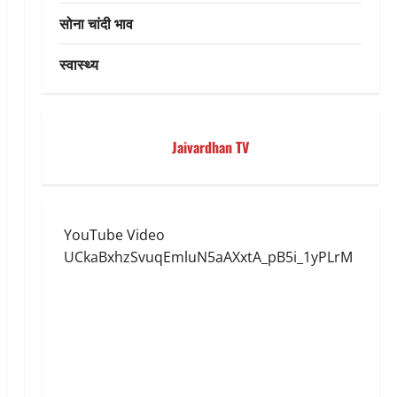
सोना चांदी भाव
स्वास्थ्य
Jaivardhan TV
YouTube Video
UCkaBxhzSvuqEmluN5aAXxtA_pB5i_1yPLrM