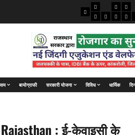
तकनीकी
क्राइम/हाद
फाइने
Home
ऑटो
मोबाइल
अजब गज
बैंक
ौसम
बायोग्राफी
सरकारी योजना
विविध
धार्मिक
दिन
ajasthan : ई-केवाइसी के