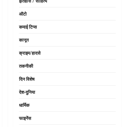
इतिहास / साहित्य
ऑटो
कमाई टिप्स
कानून
क्राइम/हादसे
तकनीकी
दिन विशेष
देश-दुनिया
धार्मिक
फाइनेंस