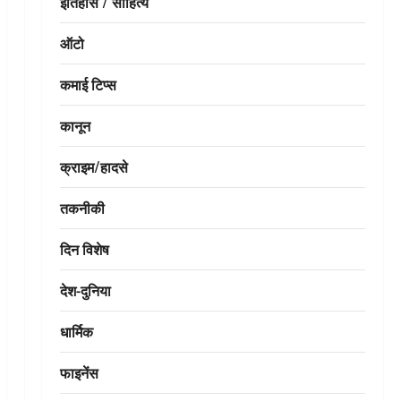
इतिहास / साहित्य
ऑटो
कमाई टिप्स
कानून
क्राइम/हादसे
तकनीकी
दिन विशेष
देश-दुनिया
धार्मिक
फाइनेंस