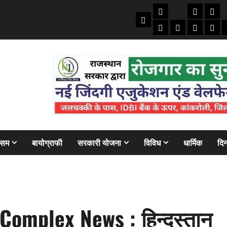
तकनीकी
क्राइम/हाद
फाइने
Home
ऑटो
मोबाइल
अजब गज
बैंक
ौसम
बायोग्राफी
सरकारी योजना
विविध
धार्मिक
दिन
omplex News : हिन्दुस्तान