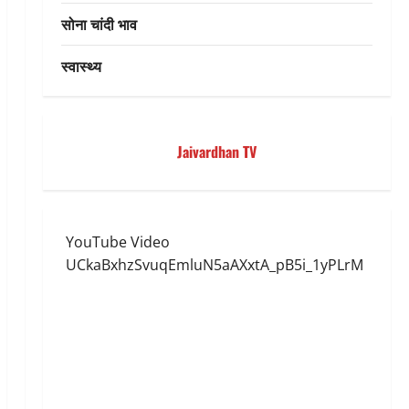
सोना चांदी भाव
स्वास्थ्य
Jaivardhan TV
YouTube Video
UCkaBxhzSvuqEmluN5aAXxtA_pB5i_1yPLrM