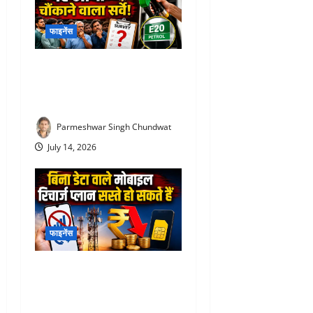
फाइनेंस
E20 Petrol News : E20 पेट्रोल
पर आया चौंकाने वाला सर्वे! NDA
समर्थकों ने भी जताई नाराजगी
Parmeshwar Singh Chundwat
July 14, 2026
फाइनेंस
TRAI New Recharge Rules
2026 : ₹300 का रिचार्ज अब
₹100 में? TRAI के नए प्रस्ताव