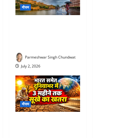
मौसम
Rajasthan Monsoon Update :
राजस्थान में आखिरकार मानसून
की एंट्री! 12 जिलों में पहुंचा, यहां
होगी बारिश
Parmeshwar Singh Chundwat
July 2, 2026
मौसम
Monsoon 2026 prediction :
भारत पर मंडरा रहा बड़ा खतरा!
अगले 3 महीने सूखे की चेतावनी,