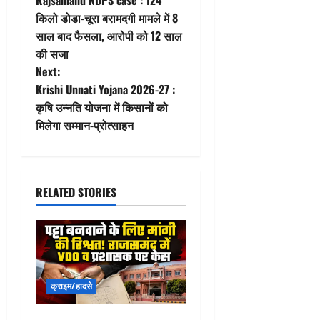
Rajsamand NDPS case : 124
o
किलो डोडा-चूरा बरामदगी मामले में 8
साल बाद फैसला, आरोपी को 12 साल
s
की सजा
t
Next:
Krishi Unnati Yojana 2026-27 :
n
कृषि उन्नति योजना में किसानों को
मिलेगा सम्मान-प्रोत्साहन
a
v
i
RELATED STORIES
g
a
t
क्राइम/हादसे
i