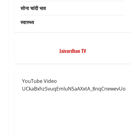
सोना चांदी भाव
स्वास्थ्य
Jaivardhan TV
YouTube Video
UCkaBxhzSvuqEmluN5aAXxtA_8nqCnewevUo