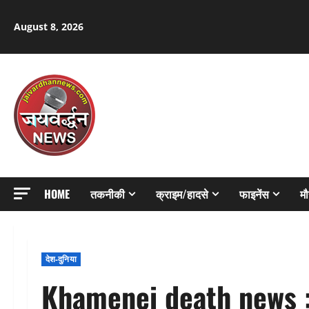
Skip
to
August 8, 2026
content
HOME
तकनीकी
क्राइम/हादसे
फाइनेंस
म
देश-दुनिया
Khamenei death news : 