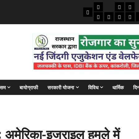
तकनीकी
क्राइम/हाद
फाइने
Home
ऑटो
मोबाइल
अजब गज
बैंक
ौसम
बायोग्राफी
सरकारी योजना
विविध
धार्मिक
दिन
अमेरिका-इजराइल हमले में