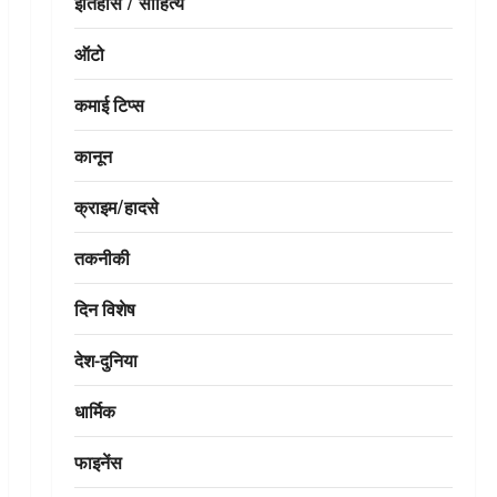
इतिहास / साहित्य
ऑटो
कमाई टिप्स
कानून
क्राइम/हादसे
तकनीकी
दिन विशेष
देश-दुनिया
धार्मिक
फाइनेंस