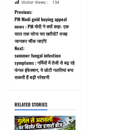
Visitor Views :
134
P
Previous:
PM Modi gold buying appeal
o
news : PM मोदी ने क्यों कहा- एक
साल तक सोना मत खरीदो? वजह
s
जानकर चौंक जाएंगे!
t
Next:
summer fungal infection
n
symptoms : गर्मियों में तेजी से बढ़ रहे
फंगल इंफेक्शन, ये छोटी गलतियां बना
a
सकती हैं बड़ी परेशानी
v
i
RELATED STORIES
g
a