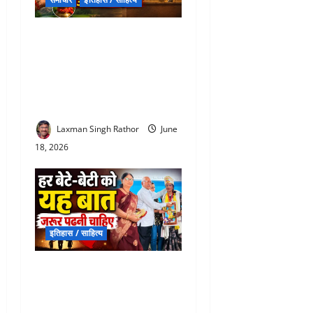
Maharana Pratap Haldighati
: इस मिट्टी से तिलक करो, ये
धरती है बलिदान की… हल्दीघाटी
और यहां की मिट्‌टी को नमन करते
हैं लोग
Laxman Singh Rathor
June
18, 2026
इतिहास / साहित्य
Fathers Day Special Article :
फादर्स डे पर हर बेटे-बेटी को
पढ़नी चाहिए ये भावुक बात, दिल छू