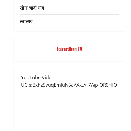
सोना चांदी भाव
स्वास्थ्य
Jaivardhan TV
YouTube Video
UCkaBxhzSvuqEmluN5aAXxtA_7Ajp-QR0HfQ