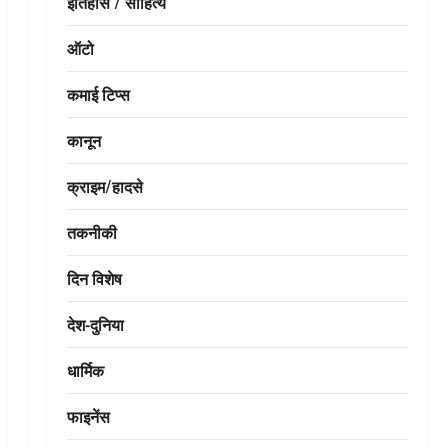
इतिहास / साहित्य
ऑटो
कमाई टिप्स
कानून
क्राइम/हादसे
तकनीकी
दिन विशेष
देश-दुनिया
धार्मिक
फाइनेंस