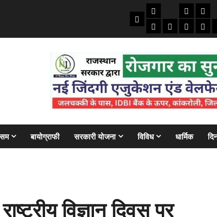
तकनीकी
क्राइम/हाद
फाइने
Home
ऑटो
मोबाइल
अजब गज
बैंक
ौसम
बायोग्राफी
सरकारी योजना
विविध
धार्मिक
दिन
ाष्ट्रीय विज्ञान दिवस पर