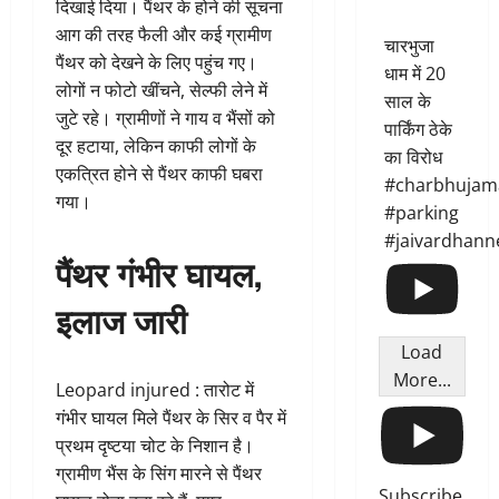
दिखाई दिया। पैंथर के होने की सूचना
आग की तरह फैली और कई ग्रामीण
चारभुजा
पैंथर को देखने के लिए पहुंच गए।
धाम में 20
लोगों न फोटो खींचने, सेल्फी लेने में
साल के
जुटे रहे। ग्रामीणों ने गाय व भैंसों को
पार्किंग ठेके
दूर हटाया, लेकिन काफी लोगों के
का विरोध
एकत्रित होने से पैंथर काफी घबरा
#charbhujam
गया।
#parking
#jaivardhann
पैंथर गंभीर घायल,
इलाज जारी
Load
More...
Leopard injured : तारोट में
गंभीर घायल मिले पैंथर के सिर व पैर में
प्रथम दृष्टया चोट के निशान है।
ग्रामीण भैंस के सिंग मारने से पैंथर
Subscribe