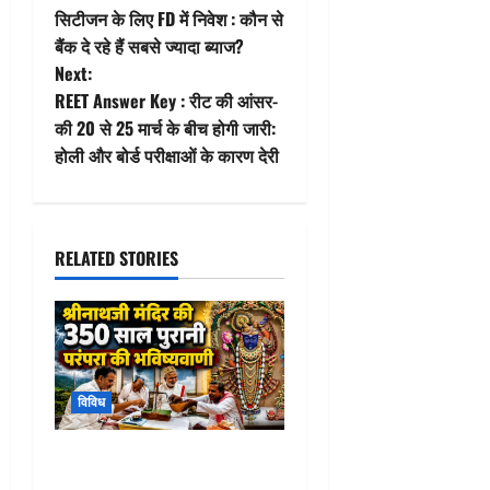
o
सिटीजन के लिए FD में निवेश : कौन से
बैंक दे रहे हैं सबसे ज्यादा ब्याज?
s
Next:
t
REET Answer Key : रीट की आंसर-
की 20 से 25 मार्च के बीच होगी जारी:
n
होली और बोर्ड परीक्षाओं के कारण देरी
a
v
RELATED STORIES
i
g
a
विविध
t
Ashadhi Tol Tradition :
i
श्रीनाथजी मंदिर की 350 साल