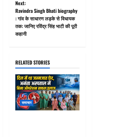
t
Next:
Ravindra Singh Bhati biography
n
: गांव के साधारण लड़के से विधायक
तक: जानिए रविंद्र सिंह भाटी की पूरी
a
कहानी
v
i
RELATED STORIES
g
a
t
समाचार
i
o
Ananta Hospital Rajsamand
: अनंता हॉस्पिटल में जन्मजात
n
दिल के छेद वाले 6 मरीजों का