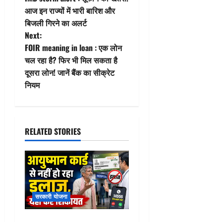
o
आज इन राज्यों में भारी बारिश और
बिजली गिरने का अलर्ट
s
Next:
t
FOIR meaning in loan : एक लोन
चल रहा है? फिर भी मिल सकता है
n
दूसरा लोन! जानें बैंक का सीक्रेट
नियम
a
v
i
RELATED STORIES
g
a
t
सरकारी योजना
i