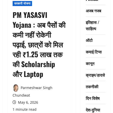
सरकारी योजना
अजब गजब
PM YASASVI
इतिहास /
Yojana : अब पैसों की
साहित्य
कमी नहीं रोकेगी
ऑटो
पढ़ाई, छात्रों को मिल
कमाई टिप्स
रही ₹1.25 लाख तक
की Scholarship
कानून
और Laptop
क्राइम/हादसे
तकनीकी
Parmeshwar Singh
Chundwat
दिन विशेष
May 6, 2026
देश-दुनिया
1 minute read