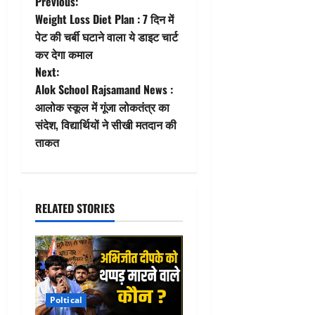
P
Previous:
Weight Loss Diet Plan : 7 दिन में
o
पेट की चर्बी घटाने वाला ये डाइट चार्ट
कर देगा कमाल
s
Next:
t
Alok School Rajsamand News :
आलोक स्कूल में गूंजा लोकतंत्र का
n
संदेश, विद्यार्थियों ने सीखी मतदान की
ताकत
a
v
i
RELATED STORIES
g
a
t
Poltical