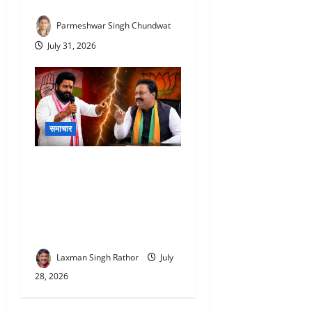
1 गंभीर घायल
Parmeshwar Singh Chundwat
July 31, 2026
समाचार
Kumbhalgarh Political
Controversy : कुंभलगढ़ में
पोस्टर किसने जलाया ? :
कांग्रेस-भाजपा में छिड़ी जुबानी
जंग, आरोप-प्रत्यारोप तेज
Laxman Singh Rathor
July
28, 2026