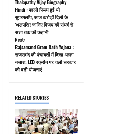
Thalapathy Vijay Biography
o
Hindi : पहली फिल्म हुई थी
सुपरफ्लॉप, आज करोड़ों दिलों के
s
‘थलपति’! जानिए विजय की संघर्ष से
t
सत्ता तक की कहानी
Next:
n
Rajsamand Gram Rath Yojana :
राजसमंद की पंचायतों में दिखा अलग
a
नजारा, LED स्क्रीन पर चली सरकार
v
की बड़ी योजनाएं
i
g
RELATED STORIES
a
t