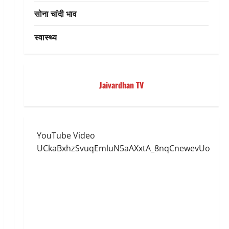
सोना चांदी भाव
स्वास्थ्य
Jaivardhan TV
YouTube Video
UCkaBxhzSvuqEmluN5aAXxtA_8nqCnewevUo