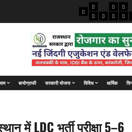
तकनीकी
क्राइम/हाद
फाइने
Home
ऑटो
मोबाइल
अजब गज
बैंक
ौसम
बायोग्राफी
सरकारी योजना
विविध
धार्मिक
दिन
ान में LDC भर्ती परीक्षा 5–6