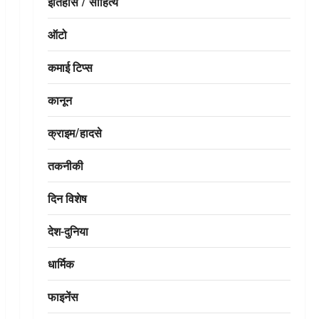
इतिहास / साहित्य
ऑटो
कमाई टिप्स
कानून
क्राइम/हादसे
तकनीकी
दिन विशेष
देश-दुनिया
धार्मिक
फाइनेंस