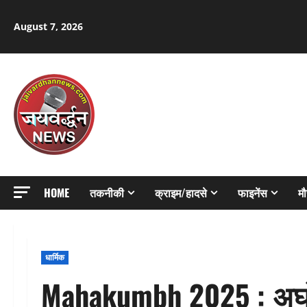
Skip
to
August 7, 2026
content
HOME
तकनीकी
क्राइम/हादसे
फाइनेंस
म
धार्मिक
Mahakumbh 2025 : अघोर