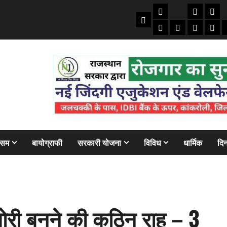
तकनीकी
क्राइम/हाद
फाइने
Home
ऑटो
मोबाइल
अजब गज
बैंक
ौसम
बायोग्राफी
सरकारी योजना
विविध
धार्मिक
दिन
ी बनने की कठिन राह – 3