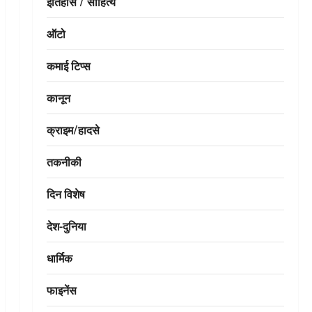
इतिहास / साहित्य
ऑटो
कमाई टिप्स
कानून
क्राइम/हादसे
तकनीकी
दिन विशेष
देश-दुनिया
धार्मिक
फाइनेंस