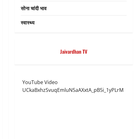
सोना चांदी भाव
स्वास्थ्य
Jaivardhan TV
YouTube Video
UCkaBxhzSvuqEmluN5aAXxtA_pB5i_1yPLrM