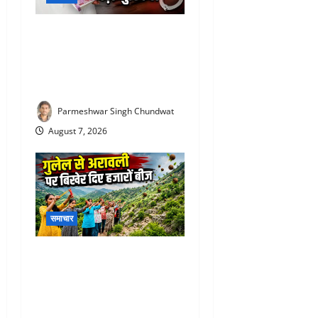
Rajiv Garg Bribery Case : 3
लाख की रिश्वत लेते पकड़ा गया
अफसर, अब एसीबी ने कोर्ट में पेश
की चार्जशीट
Parmeshwar Singh Chundwat
August 7, 2026
समाचार
Aravalli Seed Ball Campaign
: राजसमंद की महिलाओं ने कर
दिखाया कमाल, गुलेल से दुर्गम
पहाड़ियों पर बो दी हरियाली