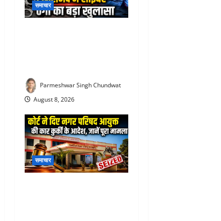
समाचार
Rajsamand cyber fraud case
: साइबर ठगी गिरोह का शातिर
आरोपी आगरा से गिरफ्तार, 5.90
लाख की ठगी का मामला
Parmeshwar Singh Chundwat
August 8, 2026
समाचार
Rajsamand Nagar Parishad :
11 साल पुराना हिसाब भारी पड़ा!
राजसमंद नगर परिषद की सरकारी