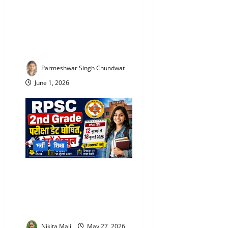
TET Update 2026 : 3 साल में
TET पास नहीं की तो जा सकती है
नौकरी! शिक्षकों के लिए बड़ा
अपडेट
Parmeshwar Singh Chundwat
June 1, 2026
भर्ती
शिक्षा
RPSC 2nd Grade Teacher
Exam Date 2026 : 6500 पदों
की परीक्षा का शेड्यूल जारी, 12
जुलाई से एग्जाम
Nikita Mali
May 27, 2026