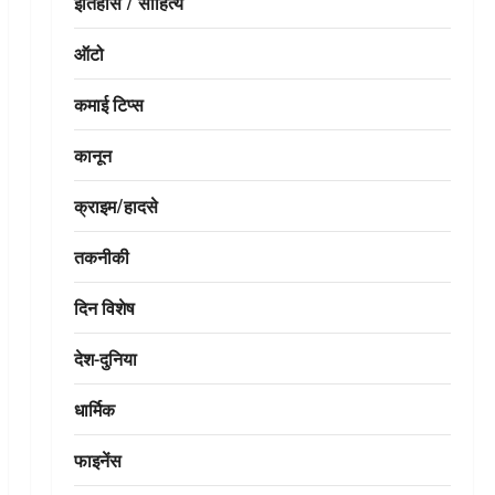
इतिहास / साहित्य
ऑटो
कमाई टिप्स
कानून
क्राइम/हादसे
तकनीकी
दिन विशेष
देश-दुनिया
धार्मिक
फाइनेंस