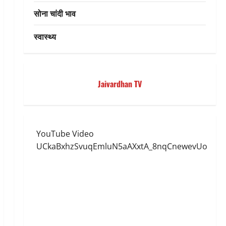
सोना चांदी भाव
स्वास्थ्य
Jaivardhan TV
YouTube Video
UCkaBxhzSvuqEmluN5aAXxtA_8nqCnewevUo