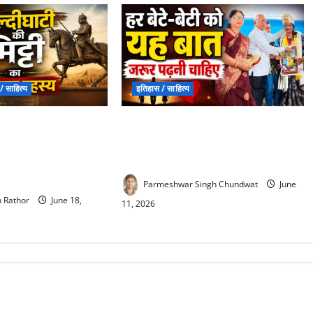
/ साहित्य
इतिहास / साहित्य
ap Haldighati : इस
Fathers Day Special Article : फादर्स
करो, ये धरती है बलिदान
डे पर हर बेटे-बेटी को पढ़नी चाहिए ये
र यहां की मिट्‌टी को
भावुक बात, दिल छू जाएगी कहानी
ग
Parmeshwar Singh Chundwat
June
 Rathor
June 18,
11, 2026