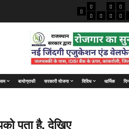
तकनीकी
क्राइम/हाद
फाइने
Home
ऑटो
मोबाइल
अजब गज
बैंक
ौसम
बायोग्राफी
सरकारी योजना
विविध
धार्मिक
दिन
को पता है, देखिए