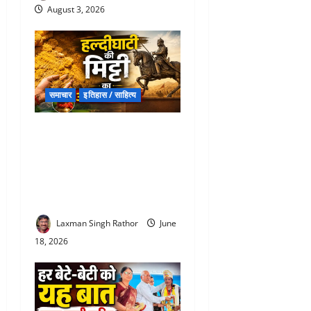
August 3, 2026
समाचार
इतिहास / साहित्य
Maharana Pratap Haldighati
: इस मिट्टी से तिलक करो, ये
धरती है बलिदान की… हल्दीघाटी
और यहां की मिट्‌टी को नमन करते
हैं लोग
Laxman Singh Rathor
June
18, 2026