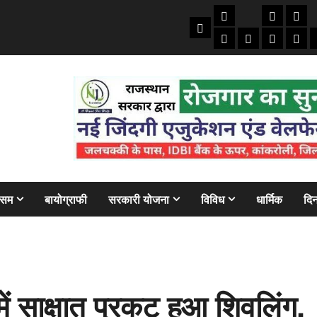
तकनीकी
क्राइम/हाद
फाइने
Home
ऑटो
मोबाइल
अजब गज
बैंक
ौसम
बायोग्राफी
सरकारी योजना
विविध
धार्मिक
दिन
ं साक्षात प्रकट हुआ शिवलिंग,