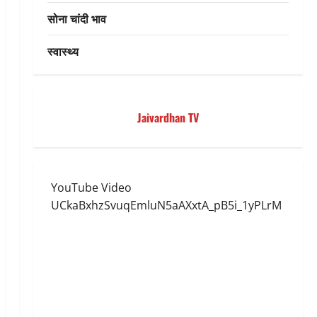
सोना चांदी भाव
स्वास्थ्य
Jaivardhan TV
YouTube Video
UCkaBxhzSvuqEmluN5aAXxtA_pB5i_1yPLrM