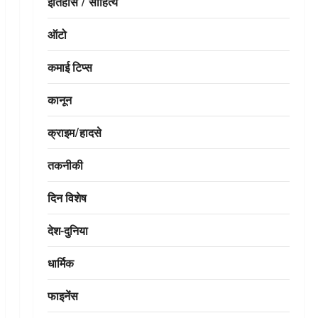
इतिहास / साहित्य
ऑटो
कमाई टिप्स
कानून
क्राइम/हादसे
तकनीकी
दिन विशेष
देश-दुनिया
धार्मिक
फाइनेंस