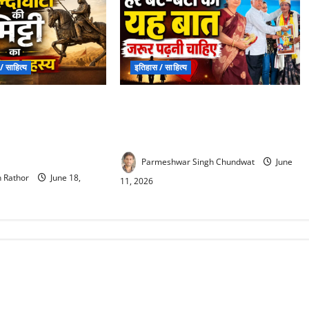
/ साहित्य
इतिहास / साहित्य
ap Haldighati : इस
Fathers Day Special Article : फादर्स
करो, ये धरती है बलिदान
डे पर हर बेटे-बेटी को पढ़नी चाहिए ये
र यहां की मिट्‌टी को
भावुक बात, दिल छू जाएगी कहानी
ग
Parmeshwar Singh Chundwat
June
 Rathor
June 18,
11, 2026