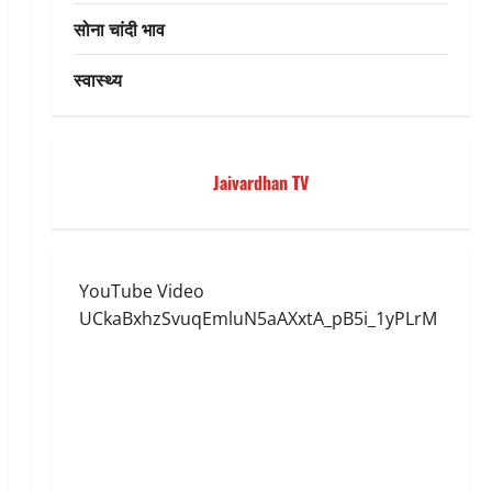
सोना चांदी भाव
स्वास्थ्य
Jaivardhan TV
YouTube Video
UCkaBxhzSvuqEmluN5aAXxtA_pB5i_1yPLrM