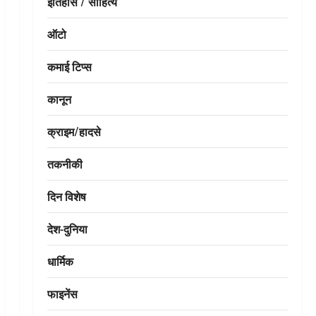
इतिहास / साहित्य
ऑटो
कमाई टिप्स
कानून
क्राइम/हादसे
तकनीकी
दिन विशेष
देश-दुनिया
धार्मिक
फाइनेंस