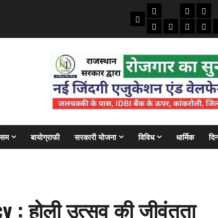
तकनीकी
क्राइम/हाद
फाइने
Home
ऑटो
मोबाइल
अजब गज
बैंक
ौसम
बायोग्राफी
सरकारी योजना
विविध
धार्मिक
दिन
y : होली उत्सव की जीवंतता