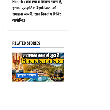
t
Health : कब क्या व कितना खाना है,
इसकी प्राकृतिक वैज्ञानिकता को
n
समझना जरूरी, सात दिवसीय शिविर
आयोजित
a
v
i
RELATED STORIES
g
a
t
इतिहास / साहित्य
i
Shivnal Mahadev Temple : 5
o
हजार साल पुराना त्रिशूल!
महाभारत काल का यह शिव मंदिर
n
आज भी समेटे है अनगिनत रहस्य